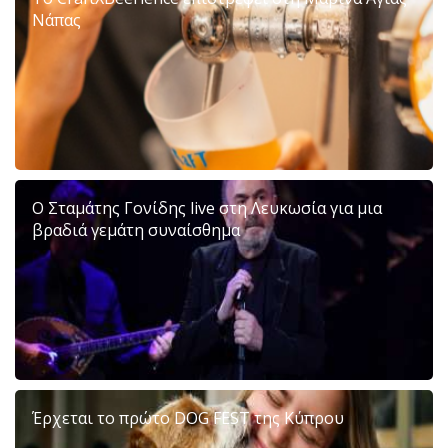
Νάπας
Ο Σταμάτης Γονίδης live στη Λευκωσία για μια
βραδιά γεμάτη συναίσθημα
Έρχεται το πρώτο DOG FEST της Κύπρου