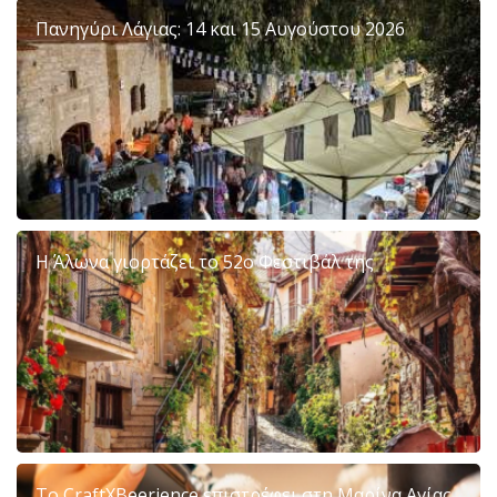
Πανηγύρι Λάγιας: 14 και 15 Αυγούστου 2026
Η Άλωνα γιορτάζει το 52ο Φεστιβάλ της
Το CraftXBeerience επιστρέφει στη Μαρίνα Αγίας