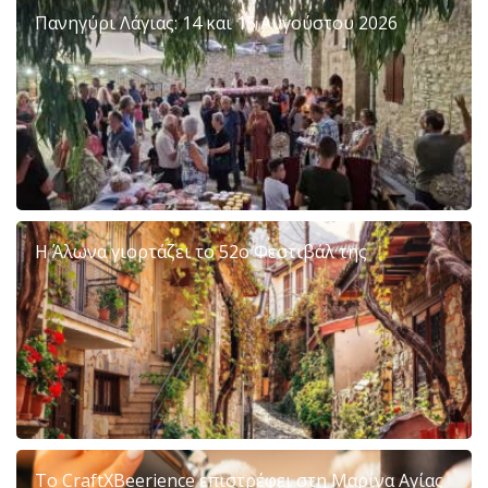
Πανηγύρι Λάγιας: 14 και 15 Αυγούστου 2026
Η Άλωνα γιορτάζει το 52ο Φεστιβάλ της
Το CraftXBeerience επιστρέφει στη Μαρίνα Αγίας