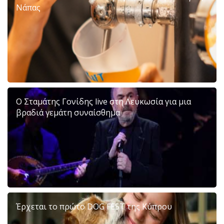
Νάπας
Ο Σταμάτης Γονίδης live στη Λευκωσία για μια
βραδιά γεμάτη συναίσθημα
Έρχεται το πρώτο DOG FEST της Κύπρου