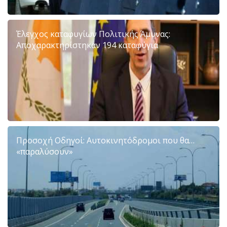
Έλεγχος καταφυγίων Πολιτικής Άμυνας:
Αποχαρακτηρίστηκαν 194 καταφύγια
Προσοχή Οδηγοί: Αυτοκινητόδρομοι που θα…
«παραλύσουν»