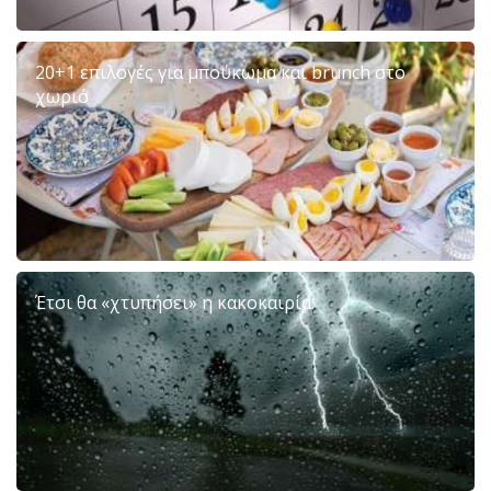
20+1 επιλογές για μπούκωμα και brunch στο
χωριό
Έτσι θα «χτυπήσει» η κακοκαιρία: