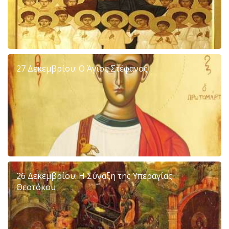
27 Δεκεμβρίου: Ο Άγιος Στέφανος
26 Δεκεμβρίου: Η Σύναξη της Υπεραγίας
Θεοτόκου