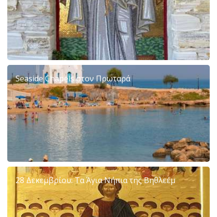
Seaside Chapels στον Πρωταρά
28 Δεκεμβρίου: Τα Άγια Νήπια της Βηθλεέμ