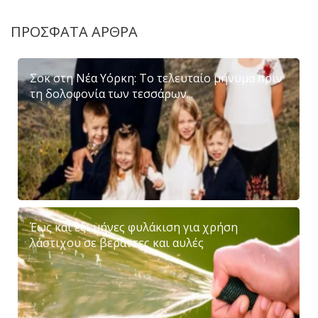
ΠΡΟΣΦΑΤΑ ΑΡΘΡΑ
Σοκ στη Νέα Υόρκη: Το τελευταίο μήνυμα πριν
τη δολοφονία των τεσσάρων...
Έως και έξι μήνες φυλάκιση για χρήση
λάστιχου σε βεράντες και αυλές