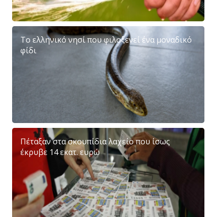
Το ελληνικό νησί που φιλοξενεί ένα μοναδικό
φίδι
Πέταξαν στα σκουπίδια λαχείο που ίσως
έκρυβε 14 εκατ. ευρώ