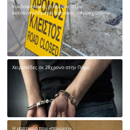
Κυκλοφοριακές ρυθμίσεις στον
αυτοκινητόδρομο Λάρνακας – Αμμοχώστου
Χειροπέδες σε 28χρονο στην Πάφο
Η μαρτυρία που «παγώνει»