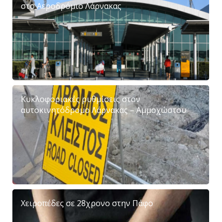
στο Αεροδρόμιο Λάρνακας
Κυκλοφοριακές ρυθμίσεις στον
αυτοκινητόδρομο Λάρνακας – Αμμοχώστου
Χειροπέδες σε 28χρονο στην Πάφο