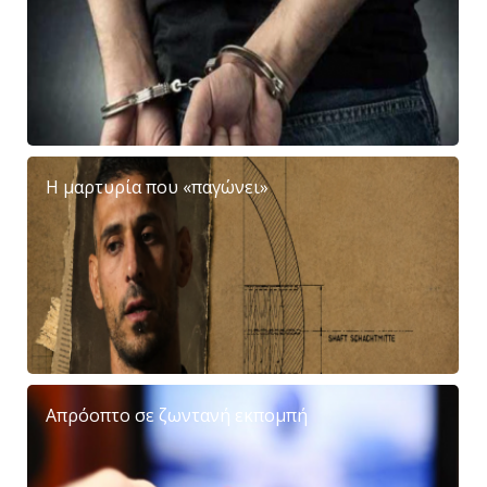
Η μαρτυρία που «παγώνει»
Απρόοπτο σε ζωντανή εκπομπή