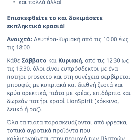
και πολλά άλλα!
Επισκεφθείτε το και
δοκιμάσετε
εκπληκτικά κρασιά!
Ανοιχτά:
Δευτέρα-Κυριακή από τις 10:00 έως
τις 18:00
Κάθε
Σάββατο
και
Κυριακή
, από τις 12:30 ως
τις 15:30, όλοι είναι ευπρόσδεκτοι με ένα
ποτήρι prosecco και στη συνέχεια σερβίρεται
μπουφές με κυπριακά και διεθνή ζεστά και
κρύα ορεκτικά, πιάτα με κρέας, επιδόρπια και
δωρεάν ποτήρι κρασί LionSpirit (κόκκινο,
λευκό ή ροζ).
Όλα τα πιάτα παρασκευάζονται από φρέσκα,
τοπικά αγροτικά προϊόντα που
καλλιεργούνται στην περιοχή των Πλατρών.