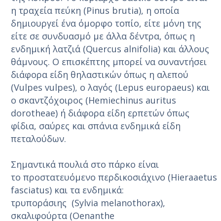
η τραχεία πεύκη (Pinus brutia), η οποία
δημιουργεί ένα όμορφο τοπίο, είτε μόνη της
είτε σε συνδυασμό με άλλα δέντρα, όπως η
ενδημική λατζιά (Quercus alnifolia) και άλλους
θάμνους. Ο επισκέπτης μπορεί να συναντήσει
διάφορα είδη θηλαστικών όπως η αλεπού
(Vulpes vulpes), ο λαγός (Lepus europaeus) και
ο σκαντζόχοιρος (Hemiechinus auritus
dorotheae) ή διάφορα είδη ερπετών όπως
φίδια, σαύρες και σπάνια ενδημικά είδη
πεταλούδων.
Σημαντικά πουλιά στο πάρκο είναι
το προστατευόμενο περδικοσιάχινο (Hieraaetus
fasciatus) και τα ενδημικά:
τρυποράσιης (Sylvia melanothorax),
σκαλιφούρτα (Oenanthe