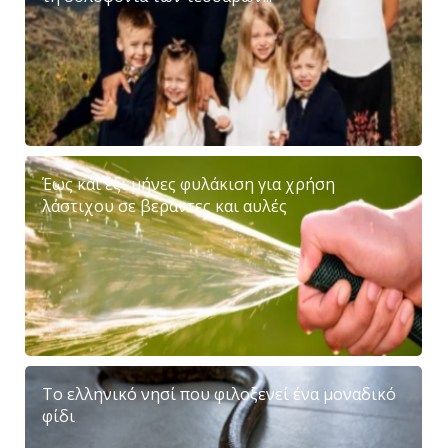
Έως και έξι μήνες φυλάκιση για χρήση
λάστιχου σε βεράντες και αυλές
Το ελληνικό νησί που φιλοξενεί ένα μοναδικό
φίδι