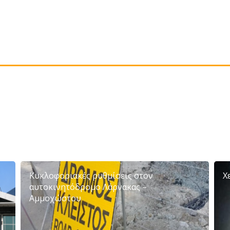
Κυκλοφοριακές ρυθμίσεις στον
Χ
αυτοκινητόδρομο Λάρνακας –
Αμμοχώστου