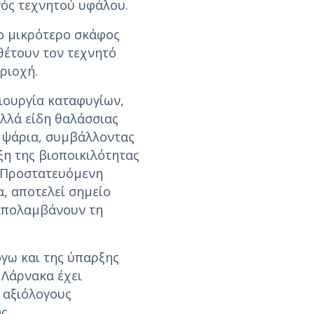
νός τεχνητού υφάλου.
το μικρότερο σκάφος
νθέτουν τον τεχνητό
ριοχή.
ιουργία καταφυγίων,
λλά είδη θαλάσσιας
α ψάρια, συμβάλλοντας
ξη της βιοποικιλότητας
 Προστατευόμενη
, αποτελεί σημείο
 απολαμβάνουν τη
γω και της ύπαρξης
 Λάρνακα έχει
 αξιόλογους
ς.