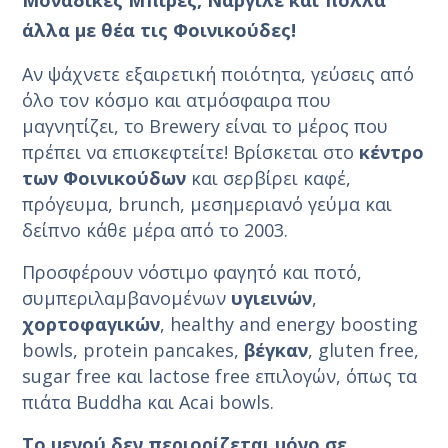
άλλα με θέα τις Φοινικούδες!
Αν ψάχνετε εξαιρετική ποιότητα, γεύσεις από
όλο τον κόσμο και ατμόσφαιρα που
μαγνητίζει, το Brewery είναι το μέρος που
πρέπει να επισκεφτείτε! Βρίσκεται στο
κέντρο
των Φοινικούδων
και σερβίρει καφέ,
πρόγευμα, brunch, μεσημεριανό γεύμα και
δείπνο κάθε μέρα από το 2003.
Προσφέρουν νόστιμο φαγητό και ποτό,
συμπεριλαμβανομένων
υγιεινών
,
χορτοφαγικών
, healthy and energy boosting
bowls, protein pancakes,
βέγκαν
, gluten free,
sugar free και lactose free επιλογών, όπως τα
πιάτα Buddha και Acai bowls.
Το μενού δεν περιορίζεται μόνο σε