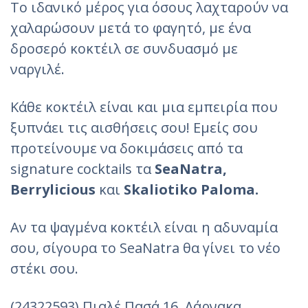
Το ιδανικό μέρος για όσους λαχταρούν να
χαλαρώσουν μετά το φαγητό, με ένα
δροσερό κοκτέιλ σε συνδυασμό με
ναργιλέ.
Κάθε κοκτέιλ είναι και μια εμπειρία που
ξυπνάει τις αισθήσεις σου! Εμείς σου
προτείνουμε να δοκιμάσεις από τα
signature cocktails τα
SeaNatra
,
Berrylicious
και
Skaliotiko
Paloma
.
Αν τα ψαγμένα κοκτέιλ είναι η αδυναμία
σου, σίγουρα το SeaNatra θα γίνει το νέο
στέκι σου.
(24322593) Πιαλέ Πασά 16, Λάρνακα