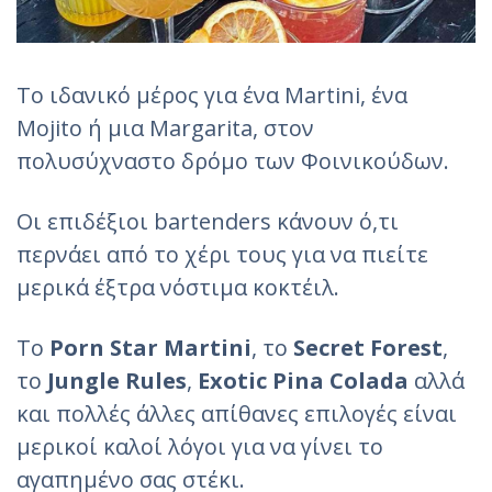
Το ιδανικό μέρος για ένα Martini, ένα
Mojito ή μια Margarita, στον
πολυσύχναστο δρόμο των Φοινικούδων.
Οι επιδέξιοι bartenders κάνουν ό,τι
περνάει από το χέρι τους για να πιείτε
μερικά έξτρα νόστιμα κοκτέιλ.
Το
Porn
Star
Martini
, το
Secret
Forest
,
το
Jungle
Rules
,
Exotic
Pina
Colada
αλλά
και πολλές άλλες απίθανες επιλογές είναι
μερικοί καλοί λόγοι για να γίνει το
αγαπημένο σας στέκι.