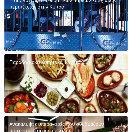
Η απόλυτη λίστα θεματικών πάρκων και χώρων
περιπέτειας στην Κύπρο
Παραδοσιακά Κυπριακά Φαγητά
Ανακαλύψτε υπεραγορές που συνδυάζουν
ποιότητα, τιμή και ευκολία