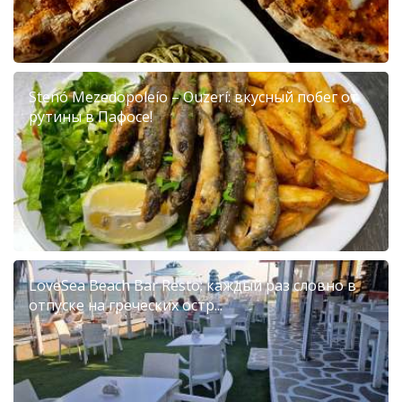
Stenó Mezedopoleío – Ouzerí: вкусный побег от
рутины в Пафосе!
LoveSea Beach Bar Resto: каждый раз словно в
отпуске на греческих остр...