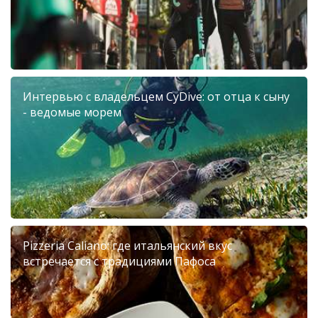
Интервью с владельцем CyDive: от отца к сыну
- ведомые морем
Pizzeria Caliano: где итальянский вкус
встречается с традициями Пафоса