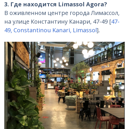
3. Где находится Limassol Agora?
В оживленном центре города Лимассол,
на улице Константину Канари, 47-49 [
47-
49, Constantinou Kanari, Limassol
].