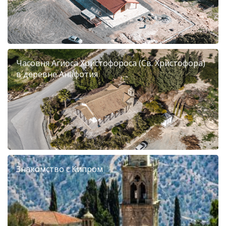
Часовня Агиоса Христофороса (Св. Христофора)
в деревне Анафотия
Знакомство с Кипром