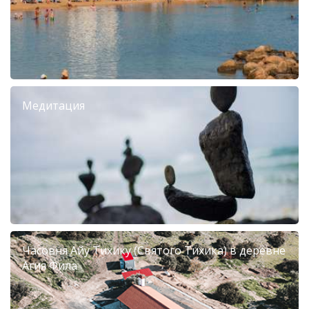
Медитация
Часовня Айу Тихику (Святого Тихика) в деревне
Агия Фила