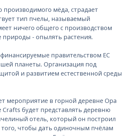
о производимого мёда, страдает
твует тип пчелы, называемый
меет ничего общего с производством
ме природы - опылять растения.
и финансируемые правительством ЕС
нашей планеты. Организация под
ащитой и развитием естественной среды
ет мероприятие в горной деревне Ора
age Crafts будет представлять деревню
 пчелиный отель, который он построил
я того, чтобы дать одиночным пчёлам