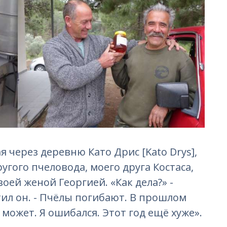
я через деревню Като Дрис [Kato Drys],
угого пчеловода, моего друга Костаса,
воей женой Георгией. «Как дела?» -
ветил он. - Пчёлы погибают. В прошлом
е может. Я ошибался. Этот год ещё хуже».