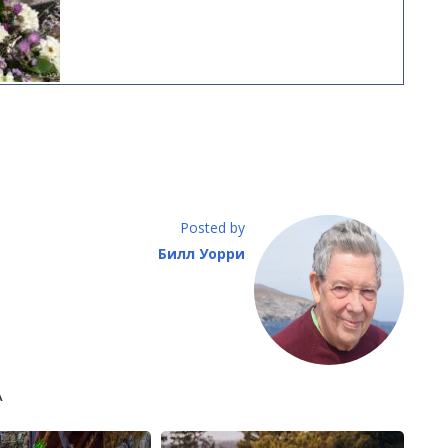
Posted by
Билл Уорри
А