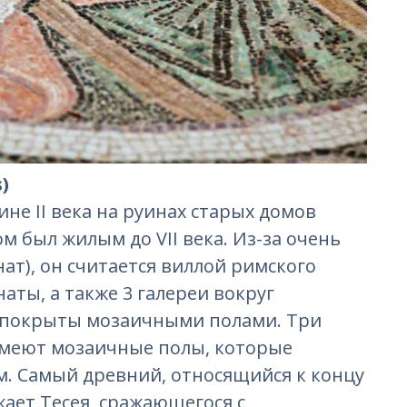
)
не II века на руинах старых домов
м был жилым до VII века. Из-за очень
ат), он считается виллой римского
аты, а также 3 галереи вокруг
 покрыты мозаичными полами. Три
меют мозаичные полы, которые
м. Самый древний, относящийся к концу
ажает Тесея, сражающегося с