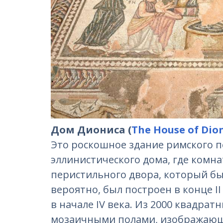
Дом Диониса (
The
House
of
Dio
Это роскошное здание римского пе
эллинистического дома, где комн
перистильного двора, который бы
вероятно, был построен в конце I
в начале IV века. Из 2000 квадрат
мозаичными полами, изображающ