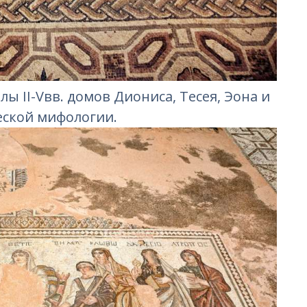
 II-Vвв. домов Диониса, Тесея, Эона и
еской мифологии.