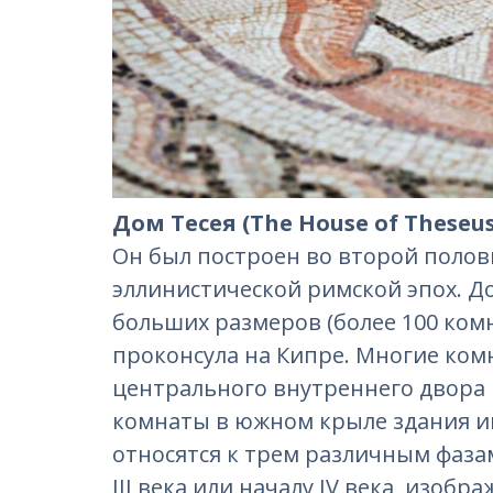
Дом Тесея (The House of Theseus
Он был построен во второй полови
эллинистической римской эпох. До
больших размеров (более 100 комн
проконсула на Кипре. Многие комн
центрального внутреннего двора
комнаты в южном крыле здания и
относятся к трем различным фаза
III века или началу IV века, изобр