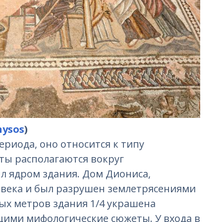
nysos
)
риода, оно относится к типу
аты располагаются вокруг
л ядром здания. Дом Диониса,
I века и был разрушен землетрясениями
ных метров здания 1/4 украшена
ими мифологические сюжеты. У входа в