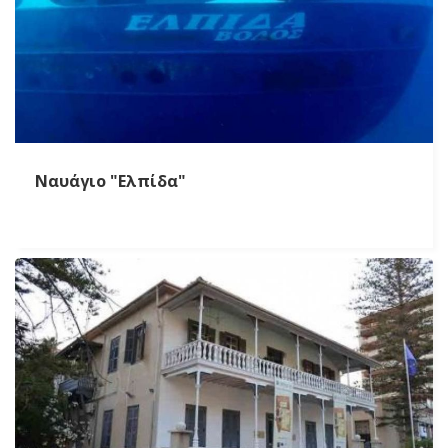
Ναυάγιο "Ελπίδα"