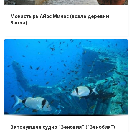
Монастырь Айос Минас (возле деревни
Вавла)
Затонувшее судно "Зеновия" ("Зенобия")