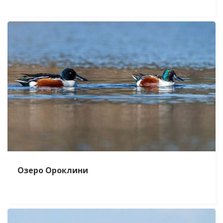
Озеро Ороклини