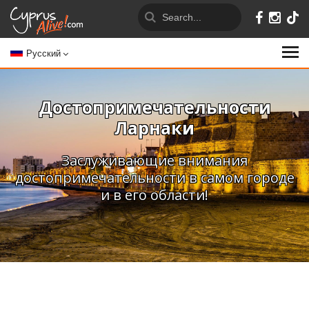
Русский
Достопримечательности
Ларнаки
Заслуживающие внимания
достопримечательности в самом городе
и в его области!