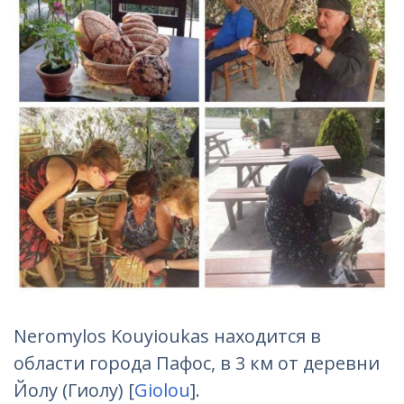
Neromylos Kouyioukas находится в
области города Пафос, в 3 км от деревни
Йолу (Гиолу) [
Giolou
].