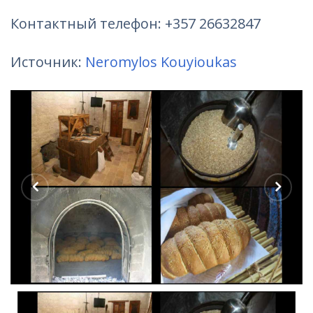
Контактный телефон: +357 26632847
Источник:
Neromylos Kouyioukas