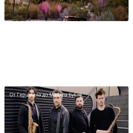
VI Фестиваль мандаринов в Диероне
От Гершвина до Майкла Бубле