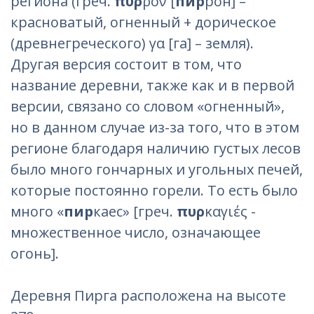
региона (греч.
πυρ
ρόν [
пир
рон] –
красноватый, огненный + дорическое
(древнегреческого) γα [га] – земля).
Другая версия состоит в том, что
название деревни, также как и в первой
версии, связано со словом «огненный»,
но в данном случае из-за того, что в этом
регионе благодаря наличию густых лесов
было много гончарных и угольных печей,
которые постоянно горели. То есть было
много «
пир
каес» [греч.
πυρ
καγιές -
множественное число, означающее
огонь].
Деревня Пирга расположена на высоте