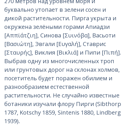
270 метров над уровнем моря и
буквально утопает в зелени сосен и
дикой растительности. Пирга укрыта и
окружена зелёными горами Апиадзи
[Αππϊάτζιη], Синова [Συινόβα], Васьоти
[Βασιώτη], Эвгали [Ευγαλή], Ставрис
[Σταυρής], Виклия [Βικλιά] и Пипи [Πιπή].
Выбрав одну из многочисленных троп
или грунтовых дорог на склонах холмов,
посетитель будет поражен обилием и
разнообразием естественной
растительности. Не случайно известные
ботаники изучали флору Пирги (Sibthorp
1787, Kotschy 1859, Sintenis 1880, Lindberg
1939).