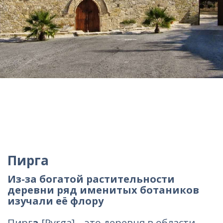
Пирга
Из-за богатой растительности
деревни ряд именитых ботаников
изучали её флору
Пирг
а
[Pyrga] – это деревня в области