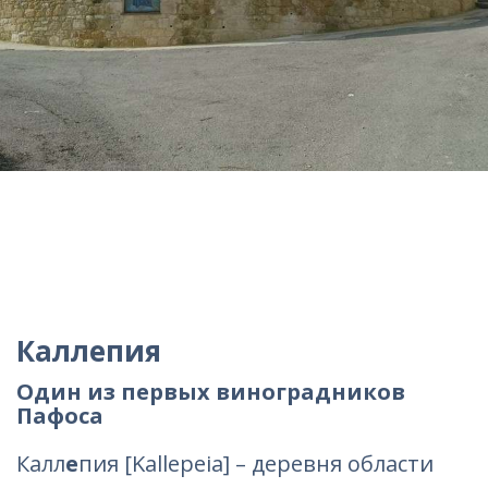
Каллепия
Один из первых виноградников
Пафоса
Калл
е
пия [Kallepeia] – деревня области