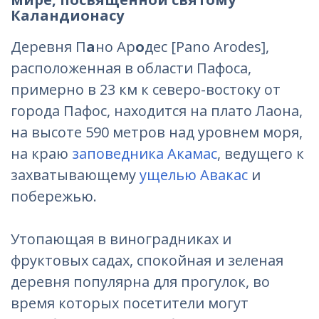
Каландионасу
Деревня П
а
но Ар
о
дес [Pano Arodes],
расположенная в области Пафоса,
примерно в 23 км к северо-востоку от
города Пафос, находится на плато Лаона,
на высоте 590 метров над уровнем моря,
на краю
заповедника Акамас
, ведущего к
захватывающему
ущелью Авакас
и
побережью.
Утопающая в виноградниках и
фруктовых садах, спокойная и зеленая
деревня популярна для прогулок, во
время которых посетители могут