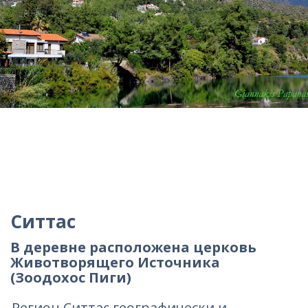
Ситтас
В деревне расположена церковь
Животворящего Источника
(Зоодохос Пиги)
Регион Ситтас географически и