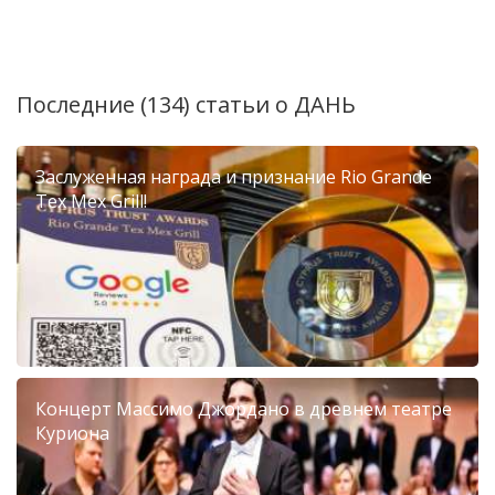
Последние (134) статьи о
ДАНЬ
Заслуженная награда и признание Rio Grande
Tex Mex Grill!
Концерт Массимо Джордано в древнем театре
Куриона