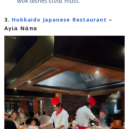
wok dishes είναι must.
3.
Hokkaido Japanese Restaurant
–
Αγία Νάπα