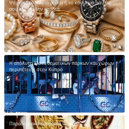
Ψάχνεις το τέλειο ρολόι ή το κόσμημα που θα
σου κλέψει την καρδιά;
Η απόλυτη λίστα θεματικών πάρκων και χώρων
περιπέτειας στην Κύπρο
Παραδοσιακά Κυπριακά Φαγητά