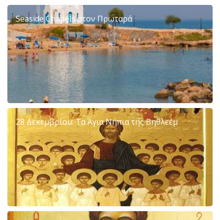
Seaside Chapels στον Πρωταρά
28 Δεκεμβρίου: Τα Άγια Νήπια της Βηθλεέμ