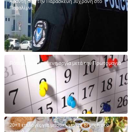
Άφαντη από την Παρασκευή 30χρονη στο
Παραλίμνι
Πότε είναι η επόμενη αργία μετά την Πρωτομαγιά
20+1 επιλογές για μπούκωμα και brunch στο
χωριό