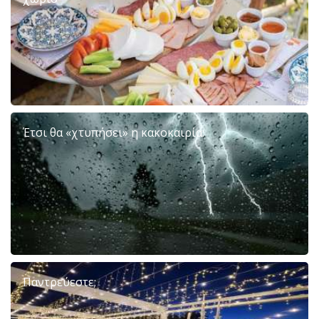
Έτσι θα «χτυπήσει» η κακοκαιρία:
Παντρεύεστε;