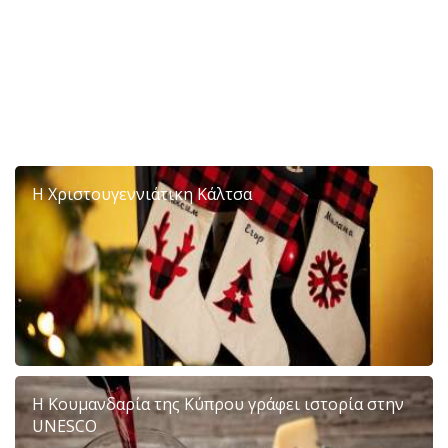
Η Χριστουγεννιάτικη Κάλτσα
Η Κουμανδαρία της Κύπρου γράφει ιστορία στην
UNESCO