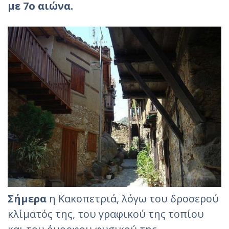
με 7ο αιώνα.
Σήμερα
η Κακοπετριά, λόγω του δροσερού
κλίματός της, του γραφικού της τοπίου