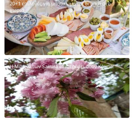
20+1 επιλογές για μπούκωμα και brunch στο
χωριό
Η Μαγεία των Sakura επιστρέφει στον Κάμπο!
6ο Φεστιβάλ Μανταρινιού Διερώνας 2026