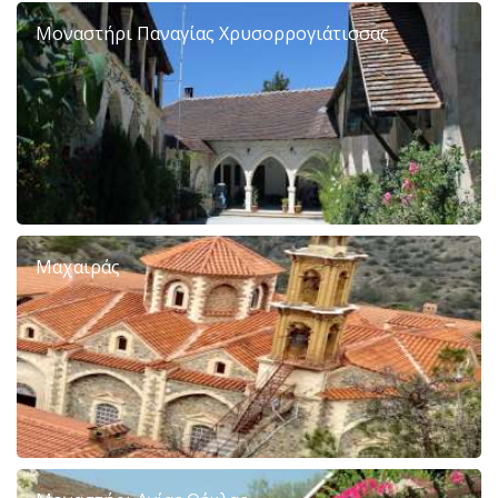
Μοναστήρι Παναγίας Χρυσορρογιάτισσας
Μαχαιράς