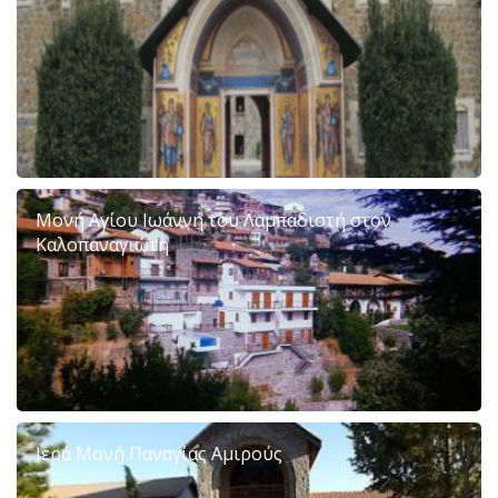
Μονή Αγίου Ιωάννη του Λαμπαδιστή στον
Καλοπαναγιώτη
Ιερά Μονή Παναγίας Αμιρούς