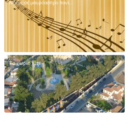
Νότες σε μαυρόασπρο πανί…
To χωριό Κίτι