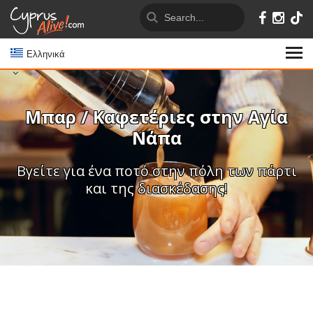
Ελληνικά
Μπαρ / Καφετέριες στην Αγία
Νάπα
Βγείτε για ένα ποτό στην πόλη των πάρτι
και της διασκέδασης!