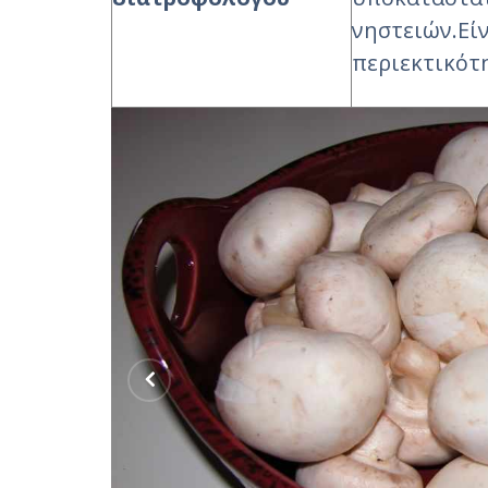
νηστειών.Εί
περιεκτικότ