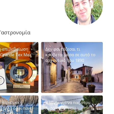
Γαστρονομία
-επιβεβαίωση
Δεν φαντάζεσαι τι
o Grande Tex Mex
κρύβεται μέσα σε αυτό το
αρχοντικό του 1890
ν παραλιακή
4 λόγοι για να πας στον
ς αλλά όλοι πάνε
Αγρό
Sea