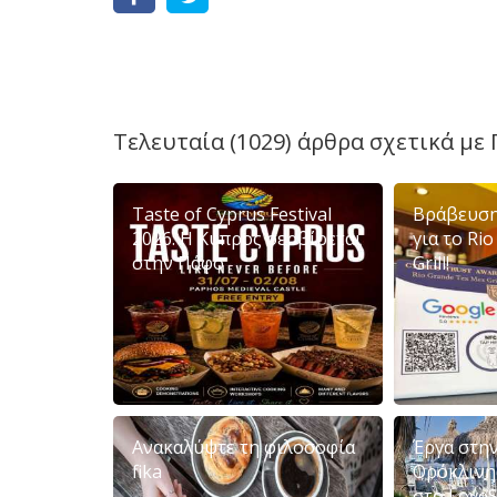
Τελευταία (1029) άρθρα σχετικά με
Taste of Cyprus Festival
Βράβευση
2026: Η Κύπρος σερβίρεται
για το Ri
στην Πάφο
Grill!
Ανακαλύψτε τη φιλοσοφία
Έργα στη
fika
Ορόκλινη
στο Love