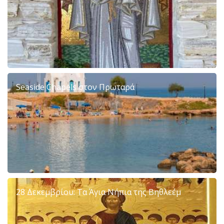
Seaside Chapels στον Πρωταρά
28 Δεκεμβρίου: Τα Άγια Νήπια της Βηθλεέμ