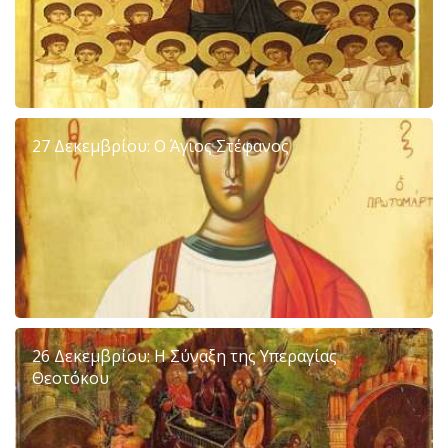
27 Δεκεμβρίου: Ο Άγιος Στέφανος
26 Δεκεμβρίου: Η Σύναξη της Υπεραγίας
Θεοτόκου