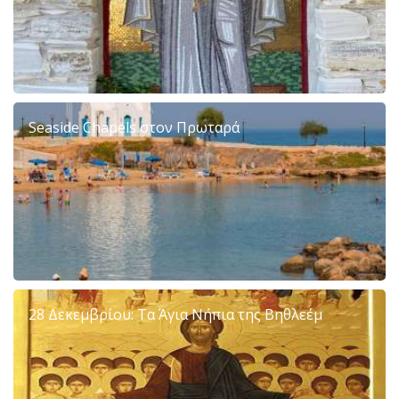
Seaside Chapels στον Πρωταρά
28 Δεκεμβρίου: Τα Άγια Νήπια της Βηθλεέμ