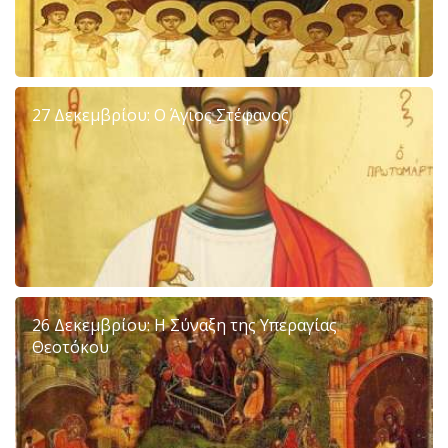
27 Δεκεμβρίου: Ο Άγιος Στέφανος
26 Δεκεμβρίου: Η Σύναξη της Υπεραγίας
Θεοτόκου