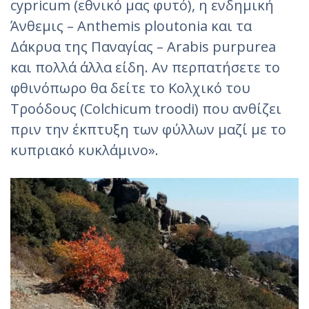
cypricum (εθνικό μας φυτό), η ενδημική
Άνθεμις – Anthemis ploutonia και τα
Δάκρυα της Παναγίας – Arabis purpurea
και πολλά άλλα είδη. Αν περπατήσετε το
φθινόπωρο θα δείτε το Κολχικό του
Τροόδους (Colchicum troodi) που ανθίζει
πριν την έκπτυξη των φύλλων μαζί με το
κυπριακό κυκλάμινο».