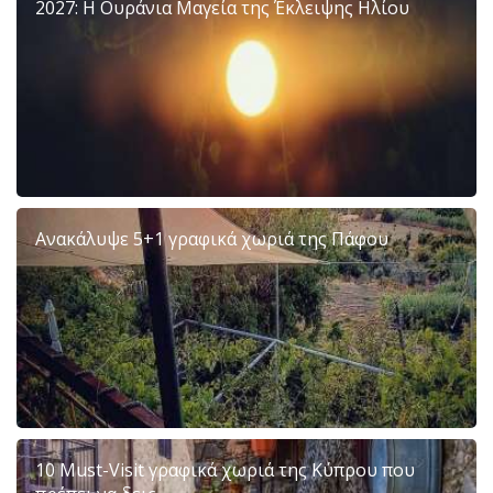
2027: Η Ουράνια Μαγεία της Έκλειψης Ηλίου
Ανακάλυψε 5+1 γραφικά χωριά της Πάφου
10 Must-Visit γραφικά χωριά της Κύπρου που