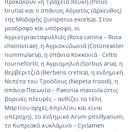
προκαλούν «η Τραχεία πεύκη (Pinus
brutia) και ο σπάνιος Αόρατος (άρκευθος)
της Μαδαρής (Juniperus excelsa). Στον
μεσόροφο και υπόροφο, οι
Αγριοτριανταφυλλιές (Rosa canina – Rosa
chionistrae), η Αγριοκυδωνιά (Cotoneaster
nummularia), η σπάνια Κοκκονιά - Celtis
tournefortii, η Αγριομηλιά (Sorbus aria), η
Βερβεριτζιά (Berberis cretica), η ενδημική
Νεπέτα του Τροόδους (Nepeta troodi), η
σπάνια Παιωνία – Paeonia mascula (στις
βορινές πλευρές – ανθίζει τα τέλη
Μαρτίου αρχές Απριλίου και είναι
υπέροχη), το ενδημικό Arum pitsillyanum,
το Κυπριακό κυκλάμινο – Cyclamen