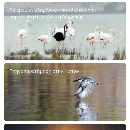
Το «μαύρο φλαμίνγκο» που έκλεψε την
παράσταση στην Αλυκή Λάρνακας
Πτηνοπαρατήρηση στην Κύπρο