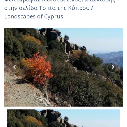
στην σελίδα Τοπία της Κύπρου /
Landscapes of Cyprus