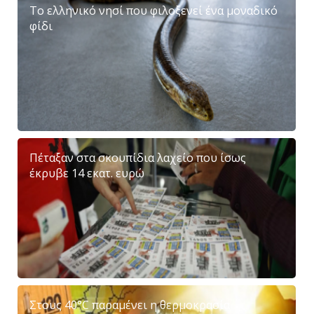
Το ελληνικό νησί που φιλοξενεί ένα μοναδικό
φίδι
Πέταξαν στα σκουπίδια λαχείο που ίσως
έκρυβε 14 εκατ. ευρώ
Στους 40°C παραμένει η θερμοκρασία