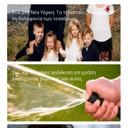
Σοκ στη Νέα Υόρκη: Το τελευταίο μήνυμα πριν
τη δολοφονία των τεσσάρων...
Έως και έξι μήνες φυλάκιση για χρήση
λάστιχου σε βεράντες και αυλές