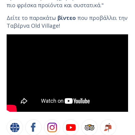
πιο φρέσκα προϊόντα και συστατικά."
Δείτε το παρακάτω
βίντεο
που προβάλλει την
Ταβέρνα Old Village!