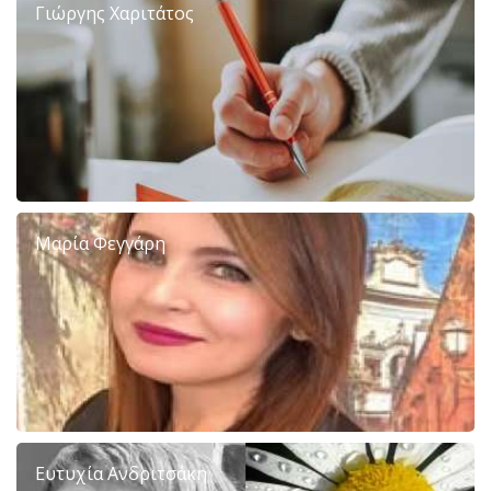
Γιώργης Χαριτάτος
Μαρία Φεγγάρη
Ευτυχία Ανδριτσάκη