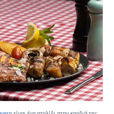
avern
είναι ένα στολίδι στην καρδιά της