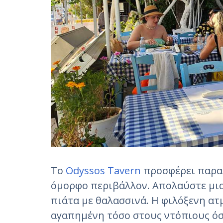
Το
Odyssos Tavern
προσφέρει παραδ
όμορφο περιβάλλον. Απολαύστε μια 
πιάτα με θαλασσινά. Η φιλόξενη ατ
αγαπημένη τόσο στους ντόπιους όσ