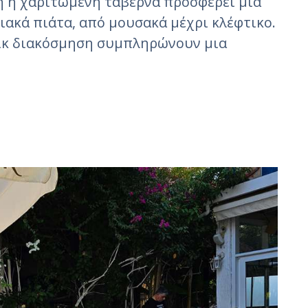
τή η χαριτωμένη ταβέρνα προσφέρει μια
ακά πιάτα, από μουσακά μέχρι κλέφτικο.
τίκ διακόσμηση συμπληρώνουν μια