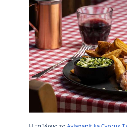
Η ταβέρνα τα
Ayianapitika Cyprus T