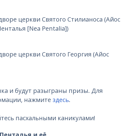
о дворе церкви Святого Стилианоса (Айос
енталья [Nea Pentalia])
о дворе церкви Святого Георгия (Айос
ка и будут разыграны призы. Для
рмации, нажмите
здесь
.
йтесь пасхальными каникулами!
 Пенталья и её