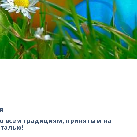
я
сно всем традициям, принятым на
нталью!