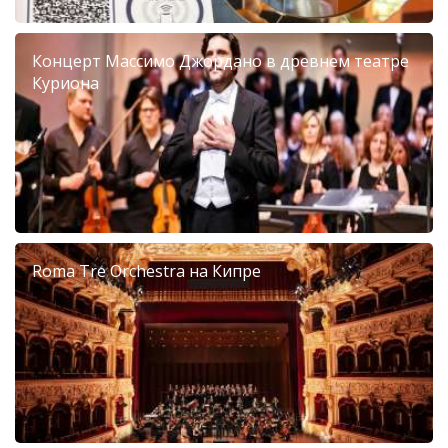
Концерт Массимо Джордано в древнем театре
Куриона
Roma Tre Orchestra на Кипре