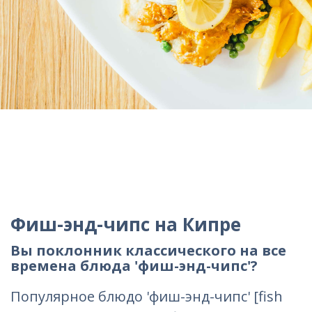
Фиш-энд-чипс на Кипре
Вы поклонник классического на все
времена блюда 'фиш-энд-чипс'?
Популярное блюдо 'фиш-энд-чипс' [fish