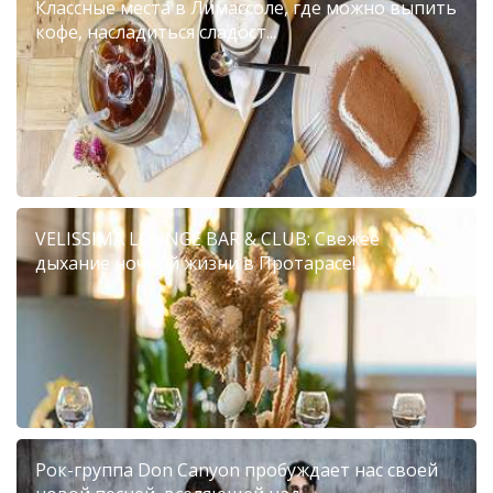
Классные места в Лимассоле, где можно выпить
кофе, насладиться сладост...
VELISSIMA LOUNGE BAR & CLUB: Свежее
дыхание ночной жизни в Протарасе!
Рок-группа Don Canyon пробуждает нас своей