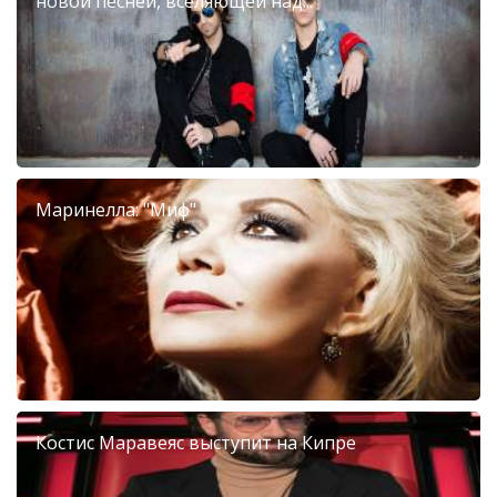
новой песней, вселяющей над...
Маринелла: "Миф"
Костис Маравеяс выступит на Кипре