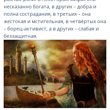
несказанно богата, в других – добра и
полна сострадания, в третьих – она
жестокая и мстительная, в четвёртых она
– борец-активист, а в других – слабая и
беззащитная.