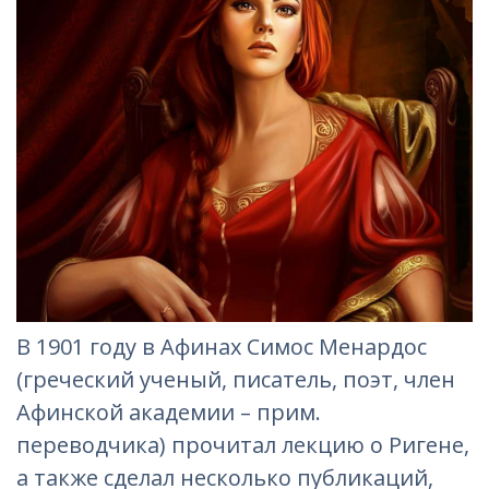
В 1901 году в Афинах Симос Менардос
(греческий ученый, писатель, поэт, член
Афинской академии – прим.
переводчика)
прочитал лекцию о Ригене,
а также сделал несколько публикаций,