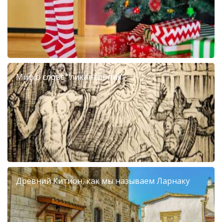
Миф о слове "ликантропия"
Древний Китион, как мы называем Ларнаку