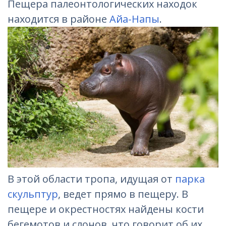
Пещера палеонтологических находок
находится в районе
Айа-Напы
.
В этой области тропа, идущая от
парка
скульптур
, ведет прямо в пещеру. В
пещере и окрестностях найдены кости
бегемотов и слонов, что говорит об их