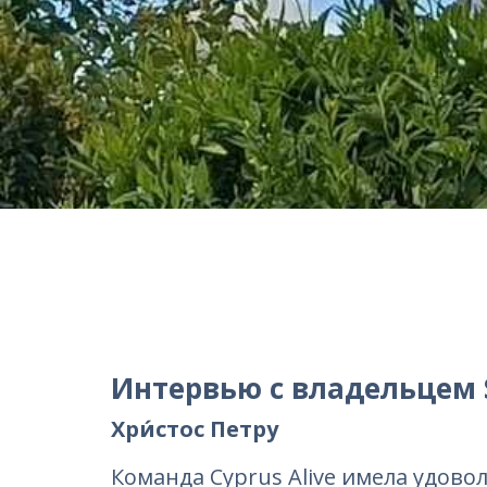
Интервью с владельцем S
Хри́стос Петру
Команда Cyprus Alive имела удово