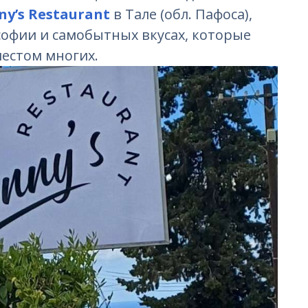
ny’s Restaurant
в Тале (обл. Пафоса),
софии и самобытных вкусах, которые
естом многих.