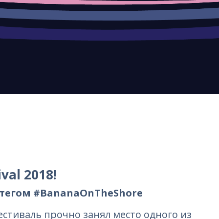
val 2018!
штегом #BananaOnTheShore
естиваль прочно занял место одного из