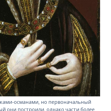
урками-османами, но первоначальный
ый они построили, однако части более