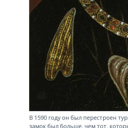
В 1590 году он был перестроен т
замок был больше, чем тот, котор