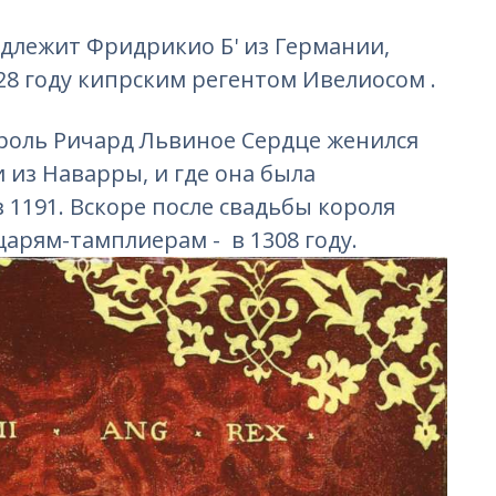
длежит Фридрикио Б' из Германии,
28 году кипрским регентом Ивелиосом .
король Ричард Львиное Сердце женился
 из Наварры, и где она была
 1191. Вскоре после свадьбы короля
арям-тамплиерам - в 1308 году.