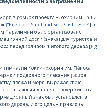
сведомленности о загрязнении
моря в рамках проекта «Сохраним наши
ка»
[“Keep our Sand and Sea Plastic Free”
] в
ом Паралимни было организовано
ационной доски (знака) для туристов и
аса перед заливом Фигового дерева [
Fig
и гимназии Коккинохории им. Па́носа
ержки подводного плавания [Scuba
чистку пляжа и моря, выражая свою
то, что каждый должен поддерживать
рмационный знак был установлен в
ого дерева, и его цель – привлечь