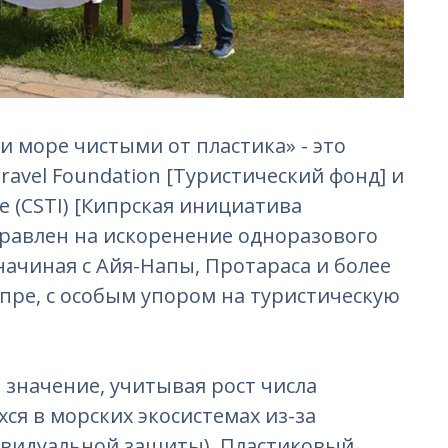
 море чистыми от пластика» - это
ravel Foundation [Туристический фонд] и
ive (CSTI) [Кипрская инициатива
правлен на искоренение одноразового
начиная с Айя-Напы, Протараса и более
пре, с особым упором на туристическую
значение, учитывая рост числа
ся в морских экосистемах из-за
видуальной защиты). Пластиковый