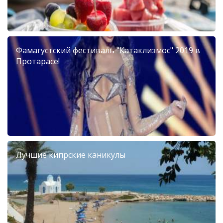
Фамагустский фестиваль "Катаклизмос" 2019 в
Протарасе!
Лучшие кипрские каникулы