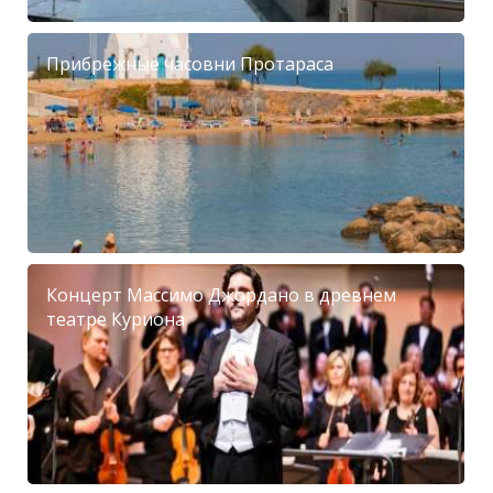
Прибрежные часовни Протараса
Концерт Массимо Джордано в древнем
театре Куриона