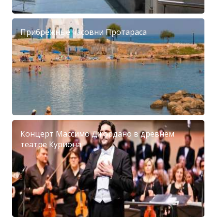
Прибрежные часовни Протараса
Концерт Массимо Джордано в древнем
театре Куриона