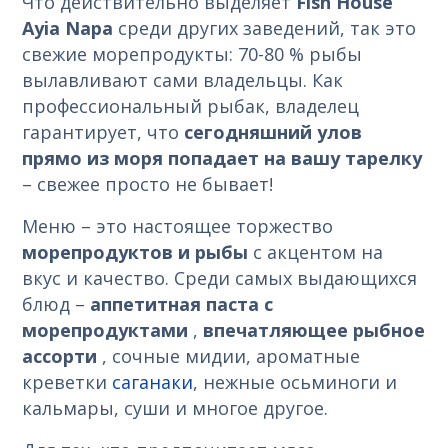
Что действительно выделяет
Fish
House
Ayia
Napa
среди других заведений, так это
свежие морепродукты: 70-80 % рыбы
вылавливают сами владельцы. Как
профессиональный рыбак, владелец
гарантирует, что
сегодняшний
улов
прямо из моря попадает на вашу тарелку
– свежее просто не бывает!
Меню – это настоящее торжество
морепродуктов и рыбы
с акцентом на
вкус и качество. Среди самых выдающихся
блюд –
аппетитная паста с
морепродуктами
,
впечатляющее рыбное
ассорти
, сочные мидии, ароматные
креветки
саганаки
, нежные осьминоги и
кальмары, суши и многое другое.